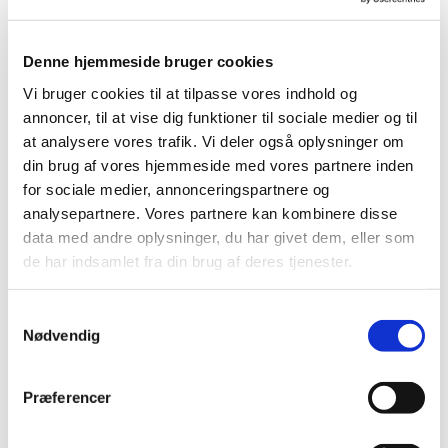
Driftstatus
Denne hjemmeside bruger cookies
+45 76 90 00 02
kontakt@cim-mobility.dk
Vi bruger cookies til at tilpasse vores indhold og
Forside
annoncer, til at vise dig funktioner til sociale medier og til
Løsninger
CMA
at analysere vores trafik. Vi deler også oplysninger om
CMA
din brug af vores hjemmeside med vores partnere inden
Sådan virker CMA
for sociale medier, annonceringspartnere og
Effektiv krisestyring på uddannelsesinstitutioner
Case Esbjerg Kommune
analysepartnere. Vores partnere kan kombinere disse
SMS2GO
data med andre oplysninger, du har givet dem, eller som
talkiing
de har indsamlet fra din brug af deres tjenester.
Kontakt os
Medarbejdere
Om CIM Mobility
Samtykkevalg
Nyheder
Nødvendig
SMS2GOAPP_Download
Præferencer