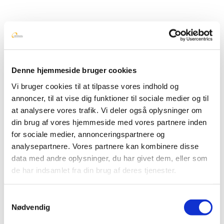
Driftstatus
+45 76 90 00 02
kontakt@cim-mobility.dk
Forside
Løsninger
Denne hjemmeside bruger cookies
CMA
CMA
Vi bruger cookies til at tilpasse vores indhold og
Sådan virker CMA
Effektiv krisestyring på uddannelsesinstitutioner
annoncer, til at vise dig funktioner til sociale medier og til
Case Esbjerg Kommune
at analysere vores trafik. Vi deler også oplysninger om
SMS2GO
din brug af vores hjemmeside med vores partnere inden
talkiing
Kontakt os
for sociale medier, annonceringspartnere og
Medarbejdere
analysepartnere. Vores partnere kan kombinere disse
Om CIM Mobility
data med andre oplysninger, du har givet dem, eller som
Nyheder
de har indsamlet fra din brug af deres tjenester.
logo_dark
Samtykkevalg
Nødvendig