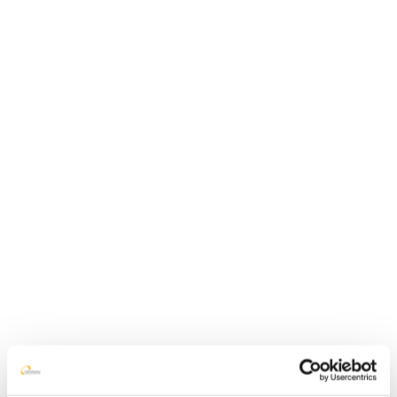
Driftstatus
+45 76 90 00 02
kontakt@cim-mobility.dk
Forside
Løsninger
CMA
CMA
Sådan virker CMA
Effektiv krisestyring på uddannelsesinstitutioner
Case Esbjerg Kommune
SMS2GO
talkiing
Kontakt os
Medarbejdere
Om CIM Mobility
Nyheder
CMADashboardFront